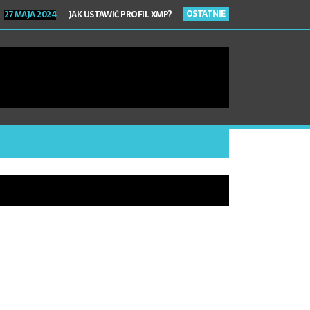
OSTATNIE
27 MAJA 2024
JAK USTAWIĆ PROFIL XMP?
EGO WARTO ZMIENIĆ KOLOR AUTA FOLIĄ OCHRONNĄ PPF?
HIWUM DOKUMENTÓW – ZADBAJ O ICH BEZPIECZEŃSTWO!
RAWA BIŻUTERII – NAPRAW TO, CO ULEGŁO USZKODZENIU!
 2024
CO TO JEST GENERATOR AZOTU I DO CZEGO SŁUŻY