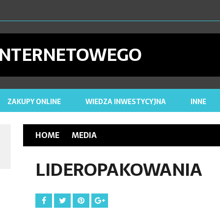
27 MAJA 2024
DLACZ
26 KWIETNIA 2023
CYFROWE ARC
 INTERNETOWEGO
26 KWIETNIA 2023
NAP
25 LIPCA
ZAKUPY ONLINE
WIEDZA INWESTYCYJNA
INNE
HOME
MEDIA
LIDEROPAKOWANIA