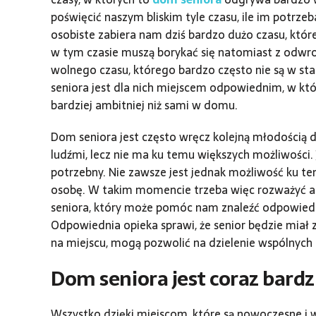
poświęcić naszym bliskim tyle czasu, ile im potrzeb
osobiste zabiera nam dziś bardzo dużo czasu, któr
w tym czasie muszą borykać się natomiast z odwro
wolnego czasu, którego bardzo często nie są w st
seniora jest dla nich miejscem odpowiednim, w któ
bardziej ambitniej niż sami w domu.
Dom seniora jest często wręcz kolejną młodością d
ludźmi, lecz nie ma ku temu większych możliwości.
potrzebny. Nie zawsze jest jednak możliwość ku t
osobę. W takim momencie trzeba więc rozważyć al
seniora, który może pomóc nam znaleźć odpowiedni
Odpowiednia opieka sprawi, że senior będzie miał
na miejscu, mogą pozwolić na dzielenie wspólnych p
Dom seniora jest coraz bard
Wszystko dzięki miejscom, które są nowoczesne i