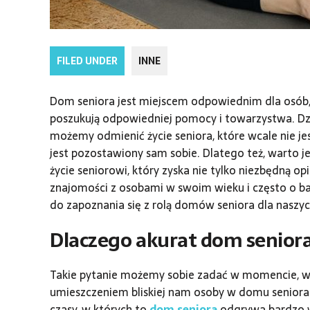
FILED UNDER
INNE
Dom seniora jest miejscem odpowiednim dla osób
poszukują odpowiedniej pomocy i towarzystwa. Dz
możemy odmienić życie seniora, które wcale nie j
jest pozostawiony sam sobie. Dlatego też, warto je
życie seniorowi, który zyska nie tylko niezbędną op
znajomości z osobami w swoim wieku i często o 
do zapoznania się z rolą domów seniora dla naszych
Dlaczego akurat dom senior
Takie pytanie możemy sobie zadać w momencie, w
umieszczeniem bliskiej nam osoby w domu seniora
czasy, w których to
dom seniora
odgrywa bardzo w