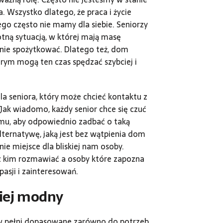
a. Wszystko dlatego, że praca i życie
ego często nie mamy dla siebie. Seniorzy
tną sytuacją, w której mają masę
anie spożytkować. Dlatego też, dom
rym mogą ten czas spędzać szybciej i
la seniora, który może chcieć kontaktu z
 Jak wiadomo, każdy senior chce się czuć
emu, aby odpowiednio zadbać o taką
ternatywę, jaką jest bez wątpienia dom
e miejsce dla bliskiej nam osoby.
 z kim rozmawiać a osoby które zapozna
asji i zainteresowań.
ziej modny
 w pełni dopasowane zarówno do potrzeb