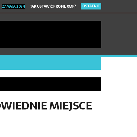
OSTATNIE
27 MAJA 2024
JAK USTAWIĆ PROFIL XMP?
EGO WARTO ZMIENIĆ KOLOR AUTA FOLIĄ OCHRONNĄ PPF?
HIWUM DOKUMENTÓW – ZADBAJ O ICH BEZPIECZEŃSTWO!
RAWA BIŻUTERII – NAPRAW TO, CO ULEGŁO USZKODZENIU!
 2024
CO TO JEST GENERATOR AZOTU I DO CZEGO SŁUŻY
WIEDNIE MIEJSCE