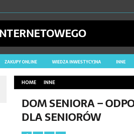
27 MAJA 2024
DLACZ
26 KWIETNIA 2023
CYFROWE ARC
 INTERNETOWEGO
26 KWIETNIA 2023
NAP
25 LIPCA
ZAKUPY ONLINE
WIEDZA INWESTYCYJNA
INNE
HOME
INNE
DOM SENIORA – ODPO
DLA SENIORÓW