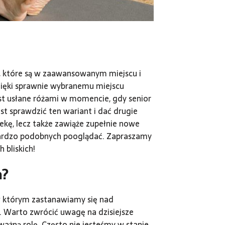
, które są w zaawansowanym miejscu i
ięki sprawnie wybranemu miejscu
est usłane różami w momencie, gdy senior
st sprawdzić ten wariant i dać drugie
iekę, lecz także zawiąże zupełnie nowe
bardzo podobnych pooglądać. Zapraszamy
 bliskich!
a?
 którym zastanawiamy się nad
. Warto zwrócić uwagę na dzisiejsze
ażną rolę. Często nie jesteśmy w stanie