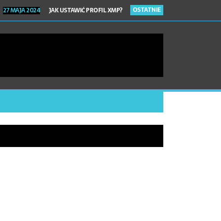
OSTATNIE
27 MAJA 2024
JAK USTAWIĆ PROFIL XMP?
EGO WARTO ZMIENIĆ KOLOR AUTA FOLIĄ OCHRONNĄ PPF?
HIWUM DOKUMENTÓW – ZADBAJ O ICH BEZPIECZEŃSTWO!
RAWA BIŻUTERII – NAPRAW TO, CO ULEGŁO USZKODZENIU!
 2024
CO TO JEST GENERATOR AZOTU I DO CZEGO SŁUŻY