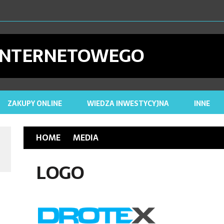
27 MAJA 2024
DLACZ
26 KWIETNIA 2023
CYFROWE ARC
 INTERNETOWEGO
26 KWIETNIA 2023
NAP
25 LIPCA
ZAKUPY ONLINE
WIEDZA INWESTYCYJNA
INNE
HOME
MEDIA
LOGO